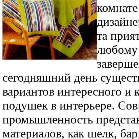
комнате
дизайне
та прия
любому 
заверше
сегодняшний день сущест
вариантов интересного и 
подушек в интерьере. Сов
промышленность представ
материалов, как шелк, барх